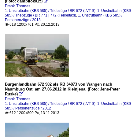
(Foto: dampflok015)

Frank Thomas
1. Unstrutbahn (KBS 585) / Triebzüge / BR 672 (LVT S)
,
1. Unstrutbahn (KBS
585) / Triebzüge / BR 771 | 772 (Ferkeltaxi)
,
1. Unstrutbahn (KBS 585) /
Personenzüge / 2013
618 1200x761 Px, 20.12.2013

Burgenlandbahn 672 902 als RB 34873 von Wangen nach
Naumburg Ost, am 27.06.2012 in Kleinjena. (Foto: Jens-Peter
Ruske)

Frank Thomas
1. Unstrutbahn (KBS 585) / Triebzüge / BR 672 (LVT S)
,
1. Unstrutbahn (KBS
585) / Personenzüge / 2012
612 1200x800 Px, 13.11.2013
