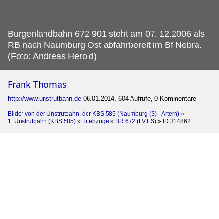
Burgenlandbahn 672 901 steht am 07.
12.2006 als
RB nach Naumburg Ost abfahrbereit im Bf Nebra.
(Foto: Andreas Herold)
Frank Thomas
http://www.unstrutbahn.de
06.01.2014, 604 Aufrufe, 0 Kommentare
Bilder von der Unstrutbahn, der KBS 585 (Naumburg (S) - Artern)
»
1. Unstrutbahn (KBS 585)
»
Triebzüge
»
BR 672 (LVT S)
»
ID 314862