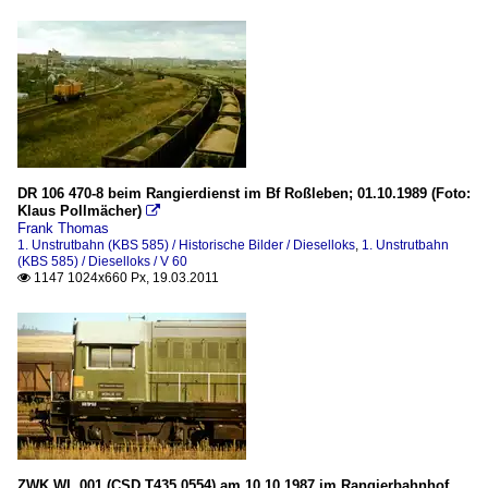
DR 106 470-8 beim Rangierdienst im Bf Roßleben; 01.10.1989 (Foto:
Klaus Pollmächer)

Frank Thomas
1. Unstrutbahn (KBS 585) / Historische Bilder / Dieselloks
,
1. Unstrutbahn
(KBS 585) / Dieselloks / V 60
1147 1024x660 Px, 19.03.2011

ZWK WL 001 (CSD T435.0554) am 10.10.1987 im Rangierbahnhof