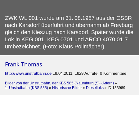
ZWK WL 001 wurde am 31.
08.1987 aus der CSSR
nach Karsdorf überführt und übernahm ab Freyburg
gleich den Kieszug nach Karsdorf. Später wurde die
Lok in KEG 001, KEG 0701 und ARCO 4070.01-7
umbezeichnet. (Foto: Klaus Pollmächer)
Frank Thomas
http://www.unstrutbahn.de
18.04.2011, 1829 Aufrufe, 0 Kommentare
Bilder von der Unstrutbahn, der KBS 585 (Naumburg (S) - Artern)
»
1. Unstrutbahn (KBS 585)
»
Historische Bilder
»
Dieselloks
»
ID 133989