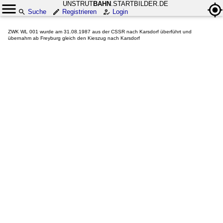
UNSTRUT
BAHN
.STARTBILDER.DE
Suche
Registrieren
Login
ZWK WL 001 wurde am 31.08.1987 aus der CSSR nach Karsdorf überführt und
übernahm ab Freyburg gleich den Kieszug nach Karsdorf