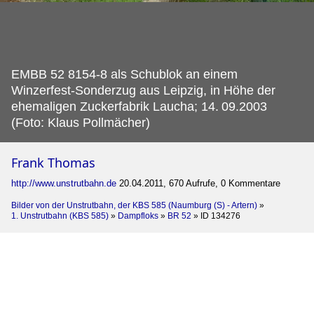
EMBB 52 8154-8 als Schublok an einem
Winzerfest-Sonderzug aus Leipzig, in Höhe der
ehemaligen Zuckerfabrik Laucha; 14.
09.2003
(Foto: Klaus Pollmächer)
Frank Thomas
http://www.unstrutbahn.de
20.04.2011, 670 Aufrufe, 0 Kommentare
Bilder von der Unstrutbahn, der KBS 585 (Naumburg (S) - Artern)
»
1. Unstrutbahn (KBS 585)
»
Dampfloks
»
BR 52
»
ID 134276