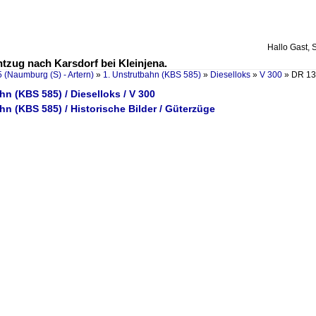
Hallo Gast, 
tzug nach Karsdorf bei Kleinjena.
 (Naumburg (S) - Artern)
»
1. Unstrutbahn (KBS 585)
»
Dieselloks
»
V 300
»
DR 13
hn (KBS 585) / Dieselloks / V 300
hn (KBS 585) / Historische Bilder / Güterzüge