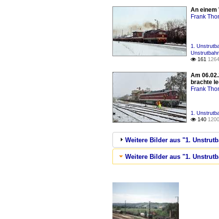
An einem 
Frank Th
1. Unstrutb
Unstrutbahn
161
1264

Am 06.02.
brachte l
Frank Th
1. Unstrutb
140
1200

Weitere Bilder aus "1. Unstrutb
Weitere Bilder aus "1. Unstrut