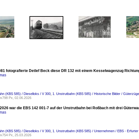
981 fotografierte Detlef Beck diese DR 132 mit einem Kesselwagenzug Richtung 
omas
ahn (KBS 585) / Dieselloks / V 300
,
1. Unstrutbahn (KBS 585) / Historische Bilder / Güterzüg
x798 Px, 02.06.2026
2026 war die EBS 142 001-7 auf der Unstrutbahn bei Roßbach mit drei Güterwa
omas
ahn (KBS 585) / Dieselloks / V 300
,
1. Unstrutbahn (KBS 585) / Unternehmen / EBS - Erfurt
x754 Px, 25.03.2026