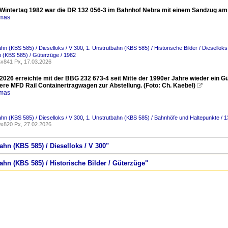
Wintertag 1982 war die DR 132 056-3 im Bahnhof Nebra mit einem Sandzug am 
omas
ahn (KBS 585) / Dieselloks / V 300
,
1. Unstrutbahn (KBS 585) / Historische Bilder / Dieselloks
 (KBS 585) / Güterzüge / 1982
x841 Px, 17.03.2026
2026 erreichte mit der BBG 232 673-4 seit Mitte der 1990er Jahre wieder ein G
eere MFD Rail Containertragwagen zur Abstellung. (Foto: Ch. Kaebel)

omas
ahn (KBS 585) / Dieselloks / V 300
,
1. Unstrutbahn (KBS 585) / Bahnhöfe und Haltepunkte / 
x820 Px, 27.02.2026
ahn (KBS 585) / Dieselloks / V 300"
bahn (KBS 585) / Historische Bilder / Güterzüge"