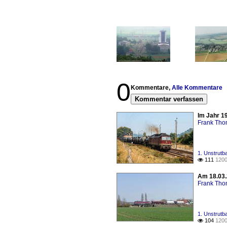
0
Kommentare,
Alle Kommentare
Kommentar verfassen
Im Jahr 1
Frank Th
1. Unstrutb
111
1200

Am 18.03.
Frank Th
1. Unstrutb
104
1200
