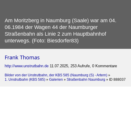
Am Moritzberg in Naumburg (Saale) war am 04.
06.1984 der Wagen 44 der Naumburger
Straßenbahn als Linie 2 zum Hauptbahnhof
unterwegs. (Foto: Biesdorfer83)
Frank Thomas
http://www.unstrutbahn.de
11.07.2025, 253 Aufrufe, 0 Kommentare
Bilder von der Unstrutbahn, der KBS 585 (Naumburg (S) - Artern)
»
1. Unstrutbahn (KBS 585)
»
Galerien
»
Straßenbahn Naumburg
»
ID 888037