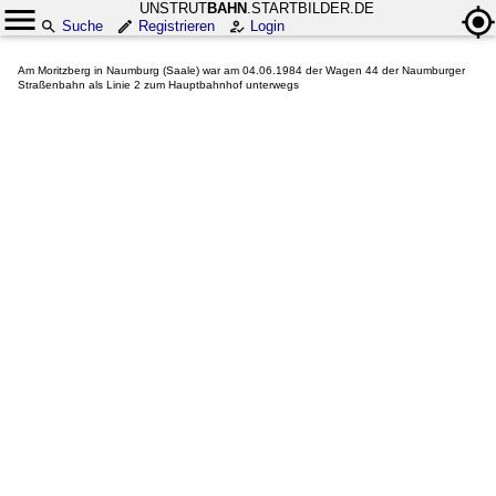
UNSTRUT
BAHN
.STARTBILDER.DE
Suche
Registrieren
Login
Am Moritzberg in Naumburg (Saale) war am 04.06.1984 der Wagen 44 der Naumburger
Straßenbahn als Linie 2 zum Hauptbahnhof unterwegs