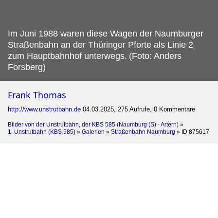
Im Juni 1988 waren diese Wagen der Naumburger
Straßenbahn an der Thüringer Pforte als Linie 2
zum Hauptbahnhof unterwegs.
(Foto: Anders
Forsberg)
Frank Thomas
http://www.unstrutbahn.de
04.03.2025, 275 Aufrufe, 0 Kommentare
Bilder von der Unstrutbahn, der KBS 585 (Naumburg (S) - Artern)
»
1. Unstrutbahn (KBS 585)
»
Galerien
»
Straßenbahn Naumburg
»
ID 875617