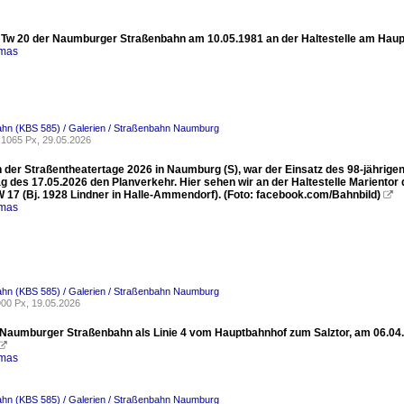
 Tw 20 der Naumburger Straßenbahn am 10.05.1981 an der Haltestelle am Haupt
omas
ahn (KBS 585) / Galerien / Straßenbahn Naumburg
1065 Px, 29.05.2026
h der Straßentheatertage 2026 in Naumburg (S), war der Einsatz des 98-jährig
g des 17.05.2026 den Planverkehr. Hier sehen wir an der Haltestelle Marientor
W 17 (Bj. 1928 Lindner in Halle-Ammendorf). (Foto: facebook.com/Bahnbild)

omas
ahn (KBS 585) / Galerien / Straßenbahn Naumburg
00 Px, 19.05.2026
 Naumburger Straßenbahn als Linie 4 vom Hauptbahnhof zum Salztor, am 06.04.2

omas
ahn (KBS 585) / Galerien / Straßenbahn Naumburg