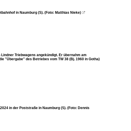
bahnhof in Naumburg (S). (Foto: Matthias Nieke)

en Lindner Triebwagens angekündigt. Er übernahm am
 die "Übergabe" des Betriebes vom TW 38 (Bj. 1960 in Gotha)
024 in der Poststraße in Naumburg (S). (Foto: Dennis