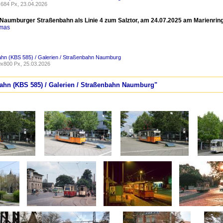
684 Px, 23.04.2026
 Naumburger Straßenbahn als Linie 4 zum Salztor, am 24.07.2025 am Marienring
omas
ahn (KBS 585) / Galerien / Straßenbahn Naumburg
x800 Px, 25.03.2026
tbahn (KBS 585) / Galerien / Straßenbahn Naumburg"