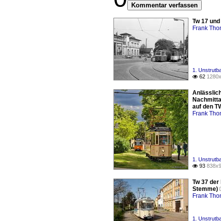
Kommentar verfassen
Tw 17 und
Frank Th
1. Unstrutb
62
1280x

Anlässlic
Nachmitta
auf den T
Frank Th
1. Unstrutb
93
838x9

Tw 37 der
Stemme)
Frank Th
1. Unstrutb