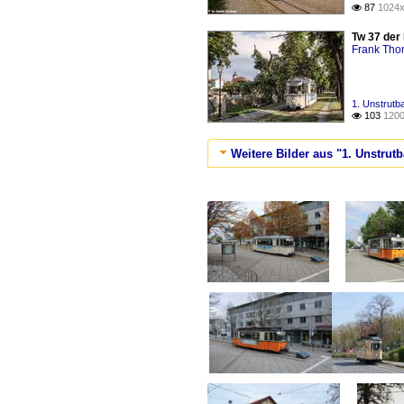
87
1024x

Tw 37 der
Frank Th
1. Unstrutb
103
1200

Weitere Bilder aus "1. Unstru