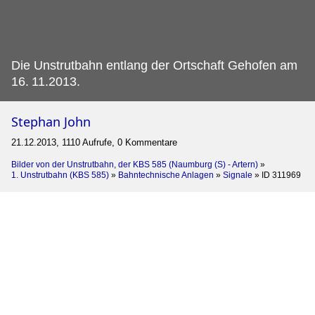
Die Unstrutbahn entlang der Ortschaft Gehofen am
16.
11.2013.
Stephan John
21.12.2013, 1110 Aufrufe, 0 Kommentare
Bilder von der Unstrutbahn, der KBS 585 (Naumburg (S) - Artern)
»
1. Unstrutbahn (KBS 585)
»
Bahntechnische Anlagen
»
Signale
»
ID 311969