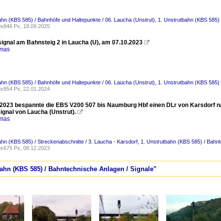
ahn (KBS 585) / Bahnhöfe und Haltepunkte / 06. Laucha (Unstrut)
,
1. Unstrutbahn (KBS 585) 
x846 Px, 18.09.2025
signal am Bahnsteig 2 in Laucha (U), am 07.10.2023

omas
ahn (KBS 585) / Bahnhöfe und Haltepunkte / 06. Laucha (Unstrut)
,
1. Unstrutbahn (KBS 585) 
x854 Px, 22.01.2024
2023 bespannte die EBS V200 507 bis Naumburg Hbf einen DLr von Karsdorf nac
ignal von Laucha (Unstrut).

omas
ahn (KBS 585) / Streckenabschnitte / 3. Laucha - Karsdorf
,
1. Unstrutbahn (KBS 585) / Bahnt
x675 Px, 08.12.2023
bahn (KBS 585) / Bahntechnische Anlagen / Signale"