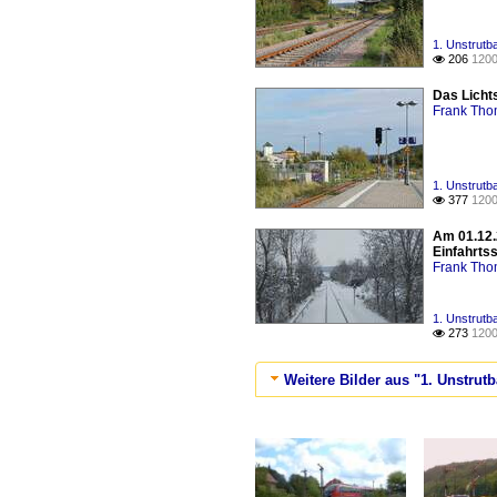
1. Unstrutb
206
1200

Das Licht
Frank Th
1. Unstrutb
377
1200

Am 01.12.
Einfahrtss
Frank Th
1. Unstrutb
273
1200

Weitere Bilder aus "1. Unstrut