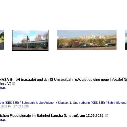
NASA GmbH (nasa.de) und der IG Unstrutbahn e.V. gibt es eine neue Infotafel fü
n e.V.)

omas
ahn (KBS 585) / Bahntechnische Anlagen / Signale
,
1. Unstrutbahn (KBS 585) / Bahnhöfe und 
x852 Px, 27.02.2026
lichen Flügelsignale im Bahnhof Laucha (Unstrut), am 13.09.2025.

omas