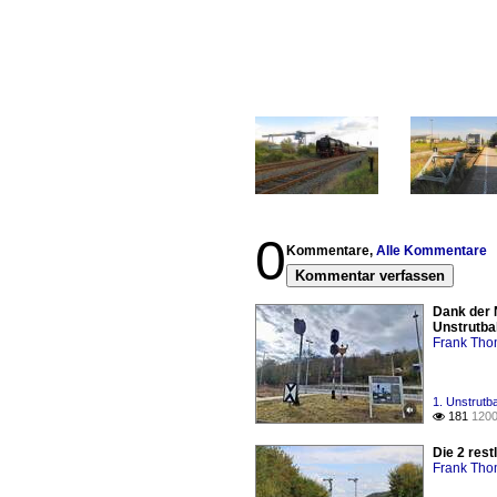
0
Kommentare,
Alle Kommentare
Kommentar verfassen
Dank der 
Unstrutbah
Frank Th
1. Unstrutb
181
1200

Die 2 rest
Frank Th