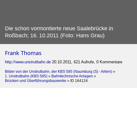
Die schon vormontierte neue Saalebrücke in
Roßbach; 16.
10.2011 (Foto: Hans Grau)
Frank Thomas
http://www.unstrutbahn.de
20.10.2011, 621 Aufrufe, 0 Kommentare
Bilder von der Unstrutbahn, der KBS 585 (Naumburg (S) - Artern)
»
1. Unstrutbahn (KBS 585)
»
Bahntechnische Anlagen
»
Brücken und Überführungsbauwerke
»
ID 164124