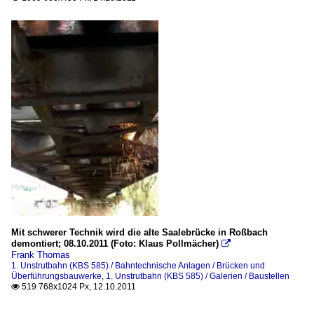
Mit schwerer Technik wird die alte Saalebrücke in Roßbach
demontiert; 08.10.2011 (Foto: Klaus Pollmächer)

Frank Thomas
1. Unstrutbahn (KBS 585) / Bahntechnische Anlagen / Brücken und
Überführungsbauwerke
,
1. Unstrutbahn (KBS 585) / Galerien / Baustellen
519 768x1024 Px, 12.10.2011
