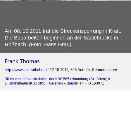
Am 08.
10.2011 trat die Streckensperrung in Kraft.
Die Bauarbeiten beginnen an der Saalebrücke in
Roßbach. (Foto: Hans Grau)
Frank Thomas
http://www.unstrutbahn.de
12.10.2011, 528 Aufrufe, 0 Kommentare
Bilder von der Unstrutbahn, der KBS 585 (Naumburg (S) - Artern)
»
1. Unstrutbahn (KBS 585)
»
Galerien
»
Baustellen
»
ID 163071