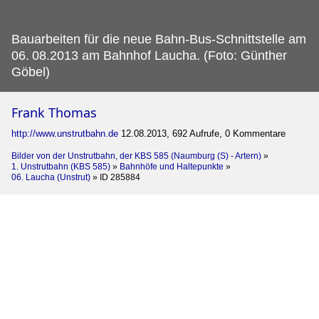
Bauarbeiten für die neue Bahn-Bus-Schnittstelle am
06.
08.2013 am Bahnhof Laucha. (Foto: Günther
Göbel)
Frank Thomas
http://www.unstrutbahn.de
12.08.2013, 692 Aufrufe, 0 Kommentare
Bilder von der Unstrutbahn, der KBS 585 (Naumburg (S) - Artern)
»
1. Unstrutbahn (KBS 585)
»
Bahnhöfe und Haltepunkte
»
06. Laucha (Unstrut)
»
ID 285884