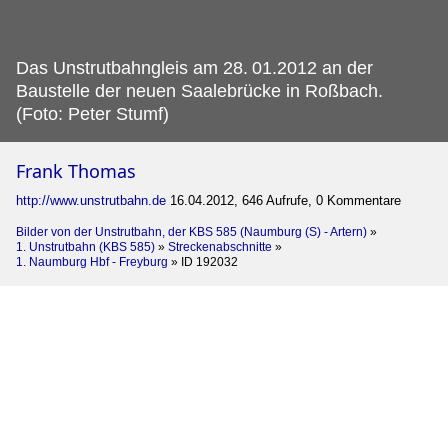
Das Unstrutbahngleis am 28.
01.2012 an der
Baustelle der neuen Saalebrücke in Roßbach.
(Foto: Peter Stumf)
Frank Thomas
http://www.unstrutbahn.de
16.04.2012, 646 Aufrufe, 0 Kommentare
Bilder von der Unstrutbahn, der KBS 585 (Naumburg (S) - Artern)
»
1. Unstrutbahn (KBS 585)
»
Streckenabschnitte
»
1. Naumburg Hbf - Freyburg
»
ID 192032