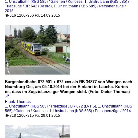
1. Unstrutbahn (KBS 585) / Galerien / Kurioses
,
1. Unstrutbahn (KBS 585) /
Triebzüge / BR 642 (Desiro)
,
1. Unstrutbahn (KBS 585) / Personenzüge /
2015
Personenzüge
616 1200x956 Px, 14.09.2015

2002
2006
2011
2014
2015
Streckenabschnitte
1. Naumburg Hbf - Freyburg
Burgenlandbahn 672 901 + 672 xxx als RB 34877 von Wangen nach
Naumburg Ost, am 05.10.2014 bei der Einfahrt in Laucha. Kurios
ist, dass im Zugzielanzeiger Wangen steht. (Foto: Dieter Thomas)
Triebzüge

Frank Thomas
BR 628
1. Unstrutbahn (KBS 585) / Triebzüge / BR 672 (LVT S)
,
1. Unstrutbahn (KBS
585) / Galerien / Kurioses
,
1. Unstrutbahn (KBS 585) / Personenzüge / 2014
BR 641
818 1200x915 Px, 29.01.2015

BR 642 (Desiro)
BR 672 (LVT S)