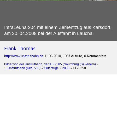
InfraLeuna 204 mit einem Zementzug aus Karsdorf,
am 30.
04.2008 bei der Ausfahrt in Laucha.
Frank Thomas
http://www.unstrutbahn.de
11.06.2010, 1087 Aufrufe, 0 Kommentare
Bilder von der Unstrutbahn, der KBS 585 (Naumburg (S) - Artern)
»
1. Unstrutbahn (KBS 585)
»
Güterzüge
»
2008
»
ID 76350