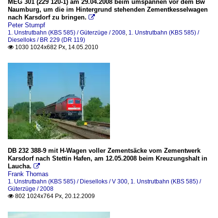
MEG 301 (229 120-1) am 29.04.2008 beim umspannen vor dem Bw
Naumburg, um die im Hintergrund stehenden Zementkesselwagen
nach Karsdorf zu bringen.

Peter Stumpf
1. Unstrutbahn (KBS 585) / Güterzüge / 2008
,
1. Unstrutbahn (KBS 585) /
Dieselloks / BR 229 (DR 119)
1030 1024x682 Px, 14.05.2010

DB 232 388-9 mit H-Wagen voller Zementsäcke vom Zementwerk
Karsdorf nach Stettin Hafen, am 12.05.2008 beim Kreuzungshalt in
Laucha.

Frank Thomas
1. Unstrutbahn (KBS 585) / Dieselloks / V 300
,
1. Unstrutbahn (KBS 585) /
Güterzüge / 2008
802 1024x764 Px, 20.12.2009
