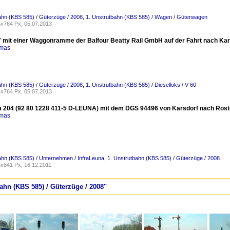
ahn (KBS 585) / Güterzüge / 2008
,
1. Unstrutbahn (KBS 585) / Wagen / Güterwagen
x764 Px, 05.07.2013
mit einer Waggonramme der Balfour Beatty Rail GmbH auf der Fahrt nach Kars
omas
ahn (KBS 585) / Güterzüge / 2008
,
1. Unstrutbahn (KBS 585) / Dieselloks / V 60
x764 Px, 05.07.2013
a 204 (92 80 1228 411-5 D-LEUNA) mit dem DGS 94496 von Karsdorf nach Rostoc
omas
ahn (KBS 585) / Unternehmen / InfraLeuna
,
1. Unstrutbahn (KBS 585) / Güterzüge / 2008
x841 Px, 16.12.2011
bahn (KBS 585) / Güterzüge / 2008"