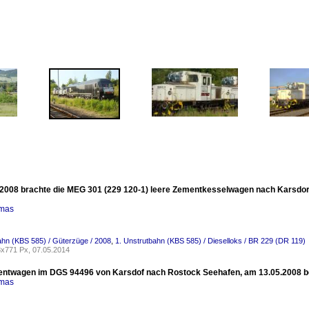
2008 brachte die MEG 301 (229 120-1) leere Zementkesselwagen nach Karsdorf. 
omas
ahn (KBS 585) / Güterzüge / 2008
,
1. Unstrutbahn (KBS 585) / Dieselloks / BR 229 (DR 119)
x771 Px, 07.05.2014
twagen im DGS 94496 von Karsdof nach Rostock Seehafen, am 13.05.2008 bei
omas