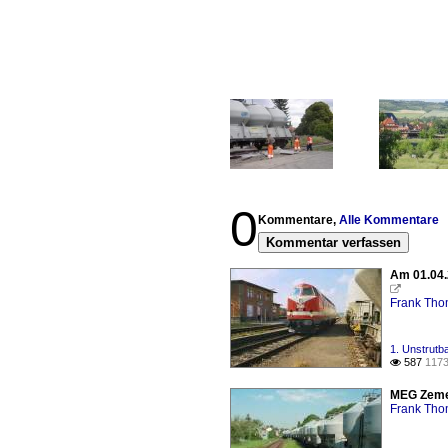
0
Kommentare,
Alle Kommentare
Kommentar verfassen
Am 01.04.

Frank Th
1. Unstrutb
587
1173

MEG Zemen
Frank Th