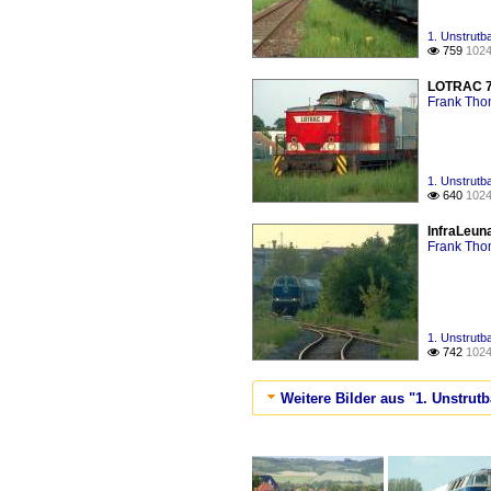
1. Unstrutb
759
1024

LOTRAC 7 
Frank Th
1. Unstrutb
640
1024

InfraLeun
Frank Th
1. Unstrutb
742
1024

Weitere Bilder aus "1. Unstrut