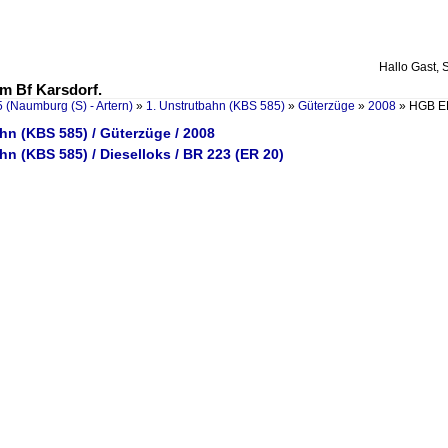
Hallo Gast, 
m Bf Karsdorf.
 (Naumburg (S) - Artern)
»
1. Unstrutbahn (KBS 585)
»
Güterzüge
»
2008
»
HGB ER
hn (KBS 585) / Güterzüge / 2008
hn (KBS 585) / Dieselloks / BR 223 (ER 20)