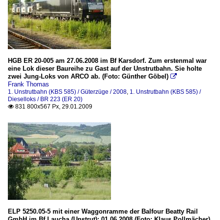
HGB ER 20-005 am 27.06.2008 im Bf Karsdorf. Zum erstenmal war
eine Lok dieser Baureihe zu Gast auf der Unstrutbahn. Sie holte
zwei Jung-Loks von ARCO ab. (Foto: Günther Göbel)

Frank Thomas
1. Unstrutbahn (KBS 585) / Güterzüge / 2008
,
1. Unstrutbahn (KBS 585) /
Dieselloks / BR 223 (ER 20)
831 800x567 Px, 29.01.2009

ELP 5250.05-5 mit einer Waggonramme der Balfour Beatty Rail
GmbH im Bf Laucha (Unstrut); 01.06.2008 (Foto: Klaus Pollmächer)