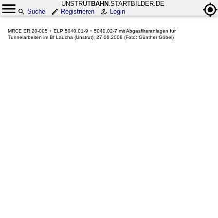
UNSTRUT
BAHN
.STARTBILDER.DE
Suche
Registrieren
Login
MRCE ER 20-005 + ELP 5040.01-9 + 5040.02-7 mit Abgasfilteranlagen für
Tunnelarbeiten im Bf Laucha (Unstrut); 27.06.2008 (Foto: Günther Göbel)