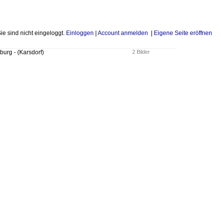
Sie sind nicht eingeloggt.
Einloggen
|
Account anmelden
|
Eigene Seite eröffnen
burg - (Karsdorf)
2 Bilder