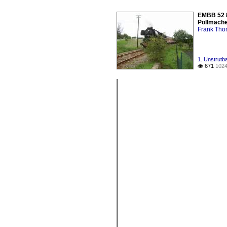
EMBB 52 8
Pollmäche
Frank Th
1. Unstrutb
671
1024
