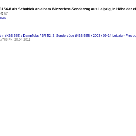
154-8 als Schublok an einem Winzerfest-Sonderzug aus Leipzig, in Höhe der e
r)

omas
ahn (KBS 585) / Dampfloks / BR 52
,
3. Sonderzüge (KBS 585) / 2003 / 09-14 Leipzig - Freybu
x768 Px, 20.04.2011