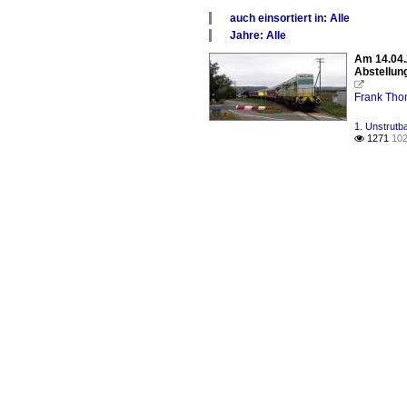
auch einsortiert in: Alle
×
Jahre: Alle
Alle Kategorien
×
Am 14.04.
1. Unstrutbahn (KBS 585)
Alle Jahre
Abstellun
2000

Frank Th
1. Unstrutb
1271
102
