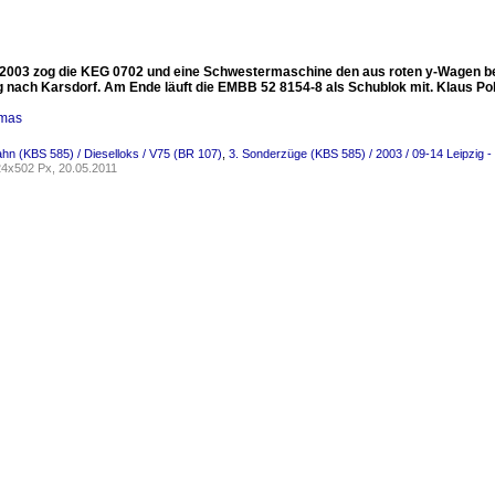
2003 zog die KEG 0702 und eine Schwestermaschine den aus roten y-Wagen be
g nach Karsdorf. Am Ende läuft die EMBB 52 8154-8 als Schublok mit. Klaus Poll
omas
ahn (KBS 585) / Dieselloks / V75 (BR 107)
,
3. Sonderzüge (KBS 585) / 2003 / 09-14 Leipzig -
4x502 Px, 20.05.2011