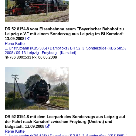
DR 52 8154-8 vom Eisenbahnmuseum "Bayerischer Bahnhof zu
Leipzig e.V." mit einem Sonderzug aus Leipzig im Bf Karsdorf;
13.09.2008

René Kotte
1. Unstrutbahn (KBS 585) / Dampfloks / BR 52
,
3. Sonderzüge (KBS 585) /
2008 / 09-13 Leipzig - Freyburg - (Karsdorf)
786 800x533 Px, 06.05.2009

DR 52 8154-8 mit dem Leerpark des Sonderzugs aus Leipzig auf
der Fahrt nach Karsdorf zwischen Freyburg (Unstrut) und
Balgstädt; 13.09.2008

René Kotte
1. Unstrutbahn (KBS 585) / Dampfloks / BR 52
,
3. Sonderzüge (KBS 585) /