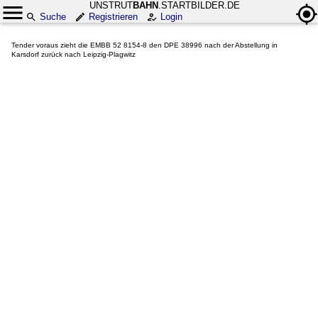
UNSTRUT
BAHN
.STARTBILDER.DE
Suche
Registrieren
Login
Tender voraus zieht die EMBB 52 8154-8 den DPE 38996 nach der Abstellung in
Karsdorf zurück nach Leipzig-Plagwitz