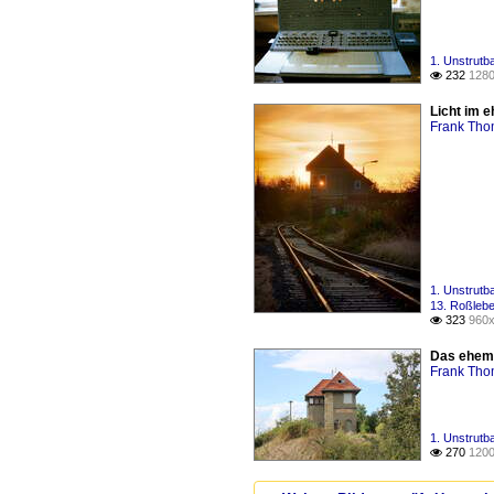
1. Unstrutb
232
1280

Licht im 
Frank Th
1. Unstrutb
13. Roßleb
323
960x

Das ehema
Frank Th
1. Unstrutb
270
1200
