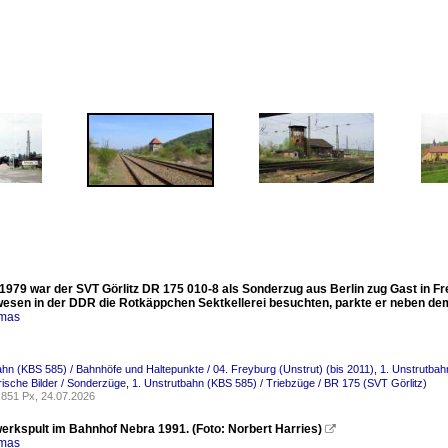
1979 war der SVT Görlitz DR 175 010-8 als Sonderzug aus Berlin zug Gast in Fr
esen in der DDR die Rotkäppchen Sektkellerei besuchten, parkte er neben dem S
omas
ahn (KBS 585) / Bahnhöfe und Haltepunkte / 04. Freyburg (Unstrut) (bis 2011)
,
1. Unstrutbah
orische Bilder / Sonderzüge
,
1. Unstrutbahn (KBS 585) / Triebzüge / BR 175 (SVT Görlitz)
851 Px, 24.07.2026
werkspult im Bahnhof Nebra 1991. (Foto: Norbert Harries)

omas