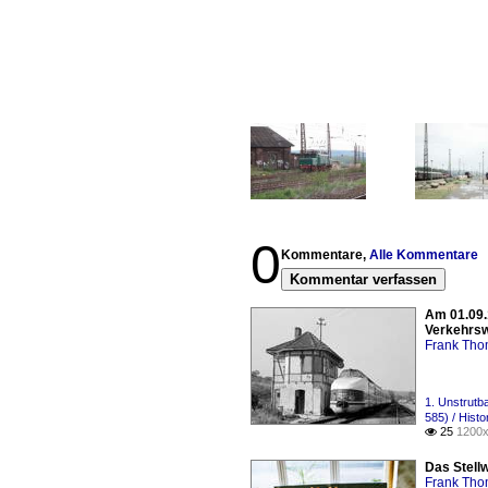
0
Kommentare,
Alle Kommentare
Kommentar verfassen
Am 01.09.
Verkehrsw
Frank Th
1. Unstrutb
585) / Hist
25
1200x

Das Stell
Frank Th