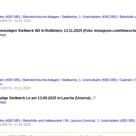
ahn (KBS 585) / Bahntechnische Anlagen / Stellwerke
,
1. Unstrutbahn (KBS 585) / Bahnhöfe u
x854 Px, 20.01.2026
ehemaligen Stellwerk W2 in Roßleben; 13.11.2025 (Foto: instagram.com/kloesch
omas
ahn (KBS 585) / Bahntechnische Anlagen / Stellwerke
,
1. Unstrutbahn (KBS 585) / Galerien /
en
1200 Px, 23.11.2025
lige Stellwerk Lo am 13.09.2025 in Laucha (Unstrut).

omas
ahn (KBS 585) / Bahnhöfe und Haltepunkte / 06. Laucha (Unstrut)
,
1. Unstrutbahn (KBS 585) 
x800 Px, 17.09.2025