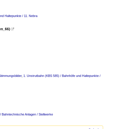
nd Haltepunkte / 11. Nebra
en_66)

 Stimmungsbilder
,
1. Unstrutbahn (KBS 585) / Bahnhöfe und Haltepunkte /
/ Bahntechnische Anlagen / Stellwerke