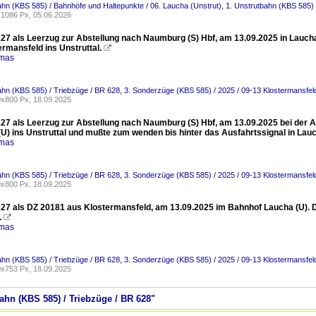
ahn (KBS 585) / Bahnhöfe und Haltepunkte / 06. Laucha (Unstrut)
,
1. Unstrutbahn (KBS 585) 
1086 Px, 05.06.2026
27 als Leerzug zur Abstellung nach Naumburg (S) Hbf, am 13.09.2025 in Laucha
rmansfeld ins Unstruttal.

omas
ahn (KBS 585) / Triebzüge / BR 628
,
3. Sonderzüge (KBS 585) / 2025 / 09-13 Klostermansfel
x800 Px, 18.09.2025
27 als Leerzug zur Abstellung nach Naumburg (S) Hbf, am 13.09.2025 bei der Ab
U) ins Unstruttal und mußte zum wenden bis hinter das Ausfahrtssignal in Lauc
omas
ahn (KBS 585) / Triebzüge / BR 628
,
3. Sonderzüge (KBS 585) / 2025 / 09-13 Klostermansfel
x800 Px, 18.09.2025
27 als DZ 20181 aus Klostermansfeld, am 13.09.2025 im Bahnhof Laucha (U). D
.

omas
ahn (KBS 585) / Triebzüge / BR 628
,
3. Sonderzüge (KBS 585) / 2025 / 09-13 Klostermansfel
x753 Px, 18.09.2025
bahn (KBS 585) / Triebzüge / BR 628"