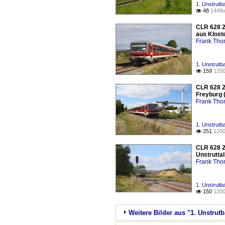
1. Unstrutb
48
1448x

CLR 628 2
aus Kloste
Frank Th
1. Unstrutb
159
1200

CLR 628 2
Freyburg (
Frank Th
1. Unstrutb
251
1200

CLR 628 2
Unstruttal
Frank Th
1. Unstrutb
150
1200

Weitere Bilder aus "1. Unstrut