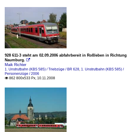
928 611-3 steht am 02.09.2006 abfahrbereit in Roßleben in Richtung
Naumburg.

Maik Richter
1. Unstrutbahn (KBS 585) / Triebzüge / BR 628
,
1. Unstrutbahn (KBS 585) /
Personenzüge / 2006
862 800x533 Px, 10.11.2008
