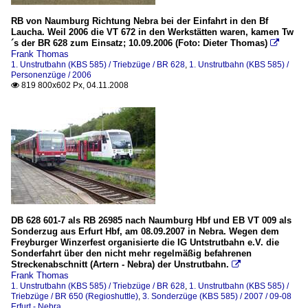
RB von Naumburg Richtung Nebra bei der Einfahrt in den Bf
Laucha. Weil 2006 die VT 672 in den Werkstätten waren, kamen Tw
´s der BR 628 zum Einsatz; 10.09.2006 (Foto: Dieter Thomas)

Frank Thomas
1. Unstrutbahn (KBS 585) / Triebzüge / BR 628
,
1. Unstrutbahn (KBS 585) /
Personenzüge / 2006
819 800x602 Px, 04.11.2008

DB 628 601-7 als RB 26985 nach Naumburg Hbf und EB VT 009 als
Sonderzug aus Erfurt Hbf, am 08.09.2007 in Nebra. Wegen dem
Freyburger Winzerfest organisierte die IG Untstrutbahn e.V. die
Sonderfahrt über den nicht mehr regelmäßig befahrenen
Streckenabschnitt (Artern - Nebra) der Unstrutbahn.

Frank Thomas
1. Unstrutbahn (KBS 585) / Triebzüge / BR 628
,
1. Unstrutbahn (KBS 585) /
Triebzüge / BR 650 (Regioshuttle)
,
3. Sonderzüge (KBS 585) / 2007 / 09-08
Erfurt - Nebra