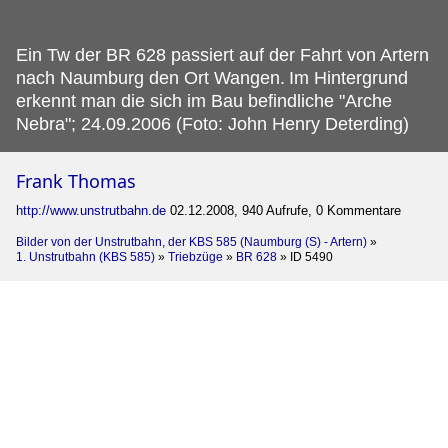
Ein Tw der BR 628 passiert auf der Fahrt von Artern
nach Naumburg den Ort Wangen.
Im Hintergrund
erkennt man die sich im Bau befindliche "Arche
Nebra"; 24.09.2006 (Foto: John Henry Deterding)
Frank Thomas
http://www.unstrutbahn.de
02.12.2008, 940 Aufrufe, 0 Kommentare
Bilder von der Unstrutbahn, der KBS 585 (Naumburg (S) - Artern)
»
1. Unstrutbahn (KBS 585)
»
Triebzüge
»
BR 628
»
ID 5490