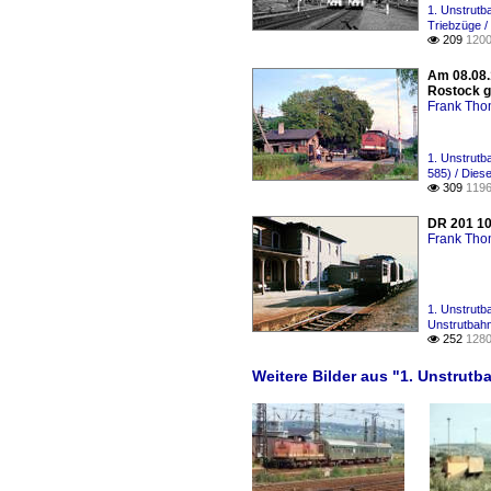
1. Unstrutb
Triebzüge 
209
1200

Am 08.08.
Rostock g
Frank Th
1. Unstrutb
585) / Diese
309
1196

DR 201 10
Frank Th
1. Unstrutb
Unstrutbahn
252
1280

Weitere Bilder aus "1. Unstrutb