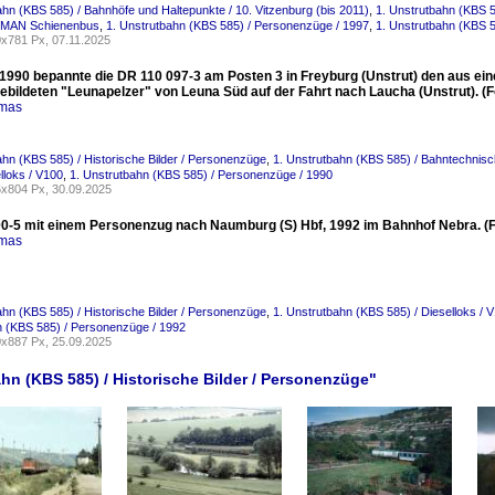
ahn (KBS 585) / Bahnhöfe und Haltepunkte / 10. Vitzenburg (bis 2011)
,
1. Unstrutbahn (KBS 5
/ MAN Schienenbus
,
1. Unstrutbahn (KBS 585) / Personenzüge / 1997
,
1. Unstrutbahn (KBS 58
x781 Px, 07.11.2025
1990 bepannte die DR 110 097-3 am Posten 3 in Freyburg (Unstrut) den aus ein
ebildeten "Leunapelzer" von Leuna Süd auf der Fahrt nach Laucha (Unstrut). (F
omas
ahn (KBS 585) / Historische Bilder / Personenzüge
,
1. Unstrutbahn (KBS 585) / Bahntechnis
lloks / V100
,
1. Unstrutbahn (KBS 585) / Personenzüge / 1990
x804 Px, 30.09.2025
0-5 mit einem Personenzug nach Naumburg (S) Hbf, 1992 im Bahnhof Nebra. (Fo
omas
ahn (KBS 585) / Historische Bilder / Personenzüge
,
1. Unstrutbahn (KBS 585) / Dieselloks / 
 (KBS 585) / Personenzüge / 1992
x887 Px, 25.09.2025
ahn (KBS 585) / Historische Bilder / Personenzüge"