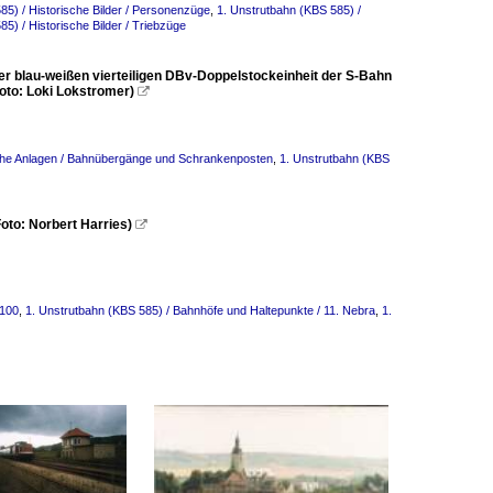
85) / Historische Bilder / Personenzüge
,
1. Unstrutbahn (KBS 585) /
5) / Historische Bilder / Triebzüge
er blau-weißen vierteiligen DBv-Doppelstockeinheit der S-Bahn
oto: Loki Lokstromer)

che Anlagen / Bahnübergänge und Schrankenposten
,
1. Unstrutbahn (KBS
to: Norbert Harries)

V100
,
1. Unstrutbahn (KBS 585) / Bahnhöfe und Haltepunkte / 11. Nebra
,
1.