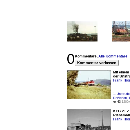
0
Kommentare,
Alle Kommentare
Kommentar verfassen
Mit einem
der Unstr
Frank Th
1. Unstrutb
Roßleben
,
43
1200x

KEG VT 2.
Rieheman
Frank Th