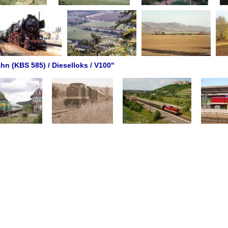
ahn (KBS 585) / Dieselloks / V100"