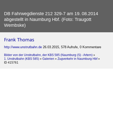
DB Fahrwegdienste 212 329-7 am 19.
08.2014
abgestellt in Naumburg Hbf. (Foto: Traugott
Wembske)
Frank Thomas
http://www.unstrutbahn.de
26.03.2015, 578 Aufrufe, 0 Kommentare
Bilder von der Unstrutbahn, der KBS 585 (Naumburg (S) - Artern)
»
1. Unstrutbahn (KBS 585)
»
Galerien
»
Zugverkehr in Naumburg Hbf
»
ID 415761