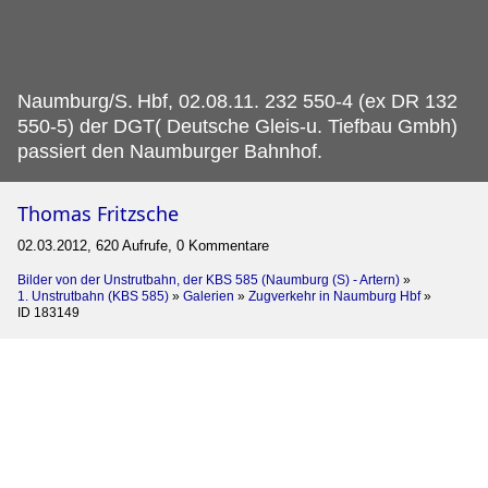
Naumburg/S.
Hbf, 02.08.11. 232 550-4 (ex DR 132
550-5) der DGT( Deutsche Gleis-u. Tiefbau Gmbh)
passiert den Naumburger Bahnhof.
Thomas Fritzsche
02.03.2012, 620 Aufrufe, 0 Kommentare
Bilder von der Unstrutbahn, der KBS 585 (Naumburg (S) - Artern)
»
1. Unstrutbahn (KBS 585)
»
Galerien
»
Zugverkehr in Naumburg Hbf
»
ID 183149