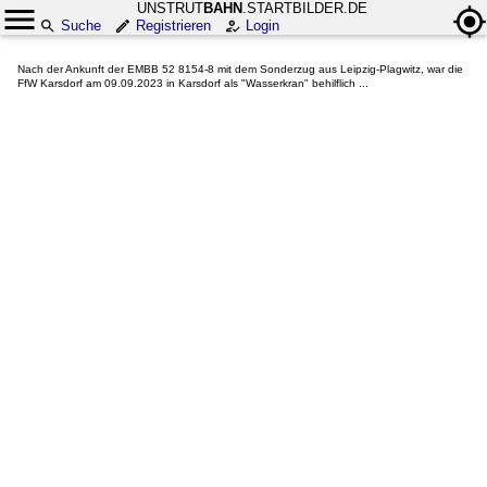
UNSTRUT
BAHN
.STARTBILDER.DE
Suche
Registrieren
Login
Nach der Ankunft der EMBB 52 8154-8 mit dem Sonderzug aus Leipzig-Plagwitz, war die
FfW Karsdorf am 09.09.2023 in Karsdorf als "Wasserkran" behilflich ...