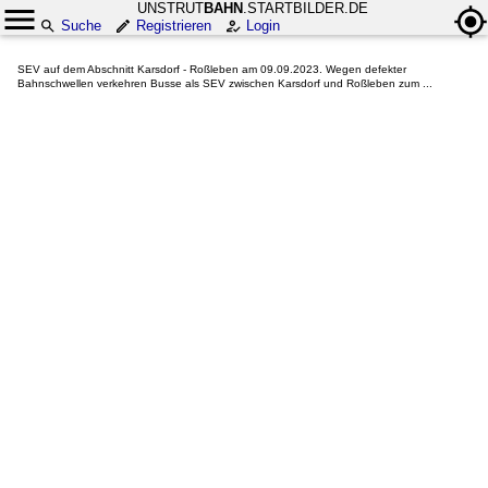
UNSTRUT
BAHN
.STARTBILDER.DE
Suche
Registrieren
Login
SEV auf dem Abschnitt Karsdorf - Roßleben am 09.09.2023. Wegen defekter
Bahnschwellen verkehren Busse als SEV zwischen Karsdorf und Roßleben zum ...