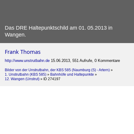
Das DRE Haltepunktschild am 01.
05.2013 in
Wangen.
Frank Thomas
http://www.unstrutbahn.de
15.06.2013, 551 Aufrufe, 0 Kommentare
Bilder von der Unstrutbahn, der KBS 585 (Naumburg (S) - Artern)
»
1. Unstrutbahn (KBS 585)
»
Bahnhöfe und Haltepunkte
»
12. Wangen (Unstrut)
»
ID 274197