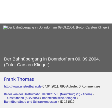
Der Bahnübergang in Donndorf am 09.
09.2004.
(Foto: Carsten Klinger)
Frank Thomas
http://www.unstrutbahn.de
07.04.2011, 895 Aufrufe, 0 Kommentare
Bilder von der Unstrutbahn, der KBS 585 (Naumburg (S) - Artern)
»
1. Unstrutbahn (KBS 585)
»
Bahntechnische Anlagen
»
Bahnübergänge und Schrankenposten
»
ID 131519