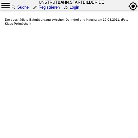
UNSTRUT
BAHN
.STARTBILDER.DE
Suche
Registrieren
Login
Der beschädigte Bahnübergang zwischen Donndorf und Nausitz am 12.03.2011. (Foto:
Klaus Pollmächer)