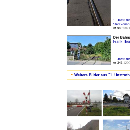
1. Unstrut
Streckenabs
94
669x1

Der Bahnü
Frank Th
1. Unstrut
341
1200

Weitere Bilder aus "1. Unstru