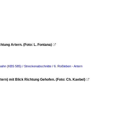
tung Artern. (Foto: L. Fontana)

bahn (KBS 585) / Streckenabschnitte / 6. Roßleben - Artern
n) mit Blick Richtung Gehofen. (Foto: Ch. Kaebel)
