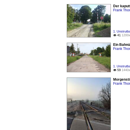
Der kaput
Frank Th
1. Unstrut
41
1200x

Ein Bahnü
Frank Th
1. Unstrut
59
1440x

Morgensti
Frank Th