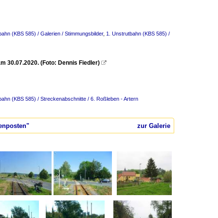
bahn (KBS 585) / Galerien / Stimmungsbilder
,
1. Unstrutbahn (KBS 585) /
m 30.07.2020. (Foto: Dennis Fiedler)

bahn (KBS 585) / Streckenabschnitte / 6. Roßleben - Artern
kenposten"
zur Galerie