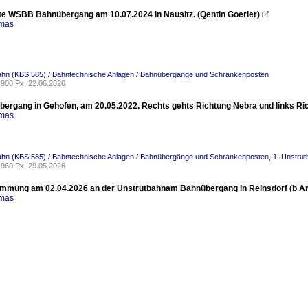
te WSBB Bahnübergang am 10.07.2024 in Nausitz. (Qentin Goerler)

omas
bahn (KBS 585) / Bahntechnische Anlagen / Bahnübergänge und Schrankenposten
900 Px, 22.06.2026
bergang in Gehofen, am 20.05.2022. Rechts gehts Richtung Nebra und links Rich
omas
bahn (KBS 585) / Bahntechnische Anlagen / Bahnübergänge und Schrankenposten
,
1. Unstrut
960 Px, 29.05.2026
mmung am 02.04.2026 an der Unstrutbahnam Bahnübergang in Reinsdorf (b Arter
omas