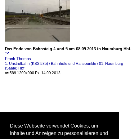
Das Ende von Bahnsteig 4 und 5 am 08.09.2013 in Naumburg Hbf.

Frank Thomas
1. Unstrutbahn (KBS 585) / Bahnhöfe und Haltepunkte / 01. Naumburg
(Saale) Hbf
589 1200x900 Px, 14.09.2013

Diese Webseite verwendet Cookies, um
Inhalte und Anzeigen zu personalisieren und