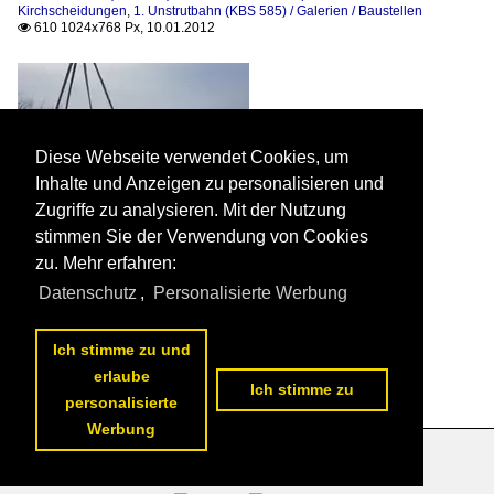
Kirchscheidungen
,
1. Unstrutbahn (KBS 585) / Galerien / Baustellen
610 1024x768 Px, 10.01.2012

Diese Webseite verwendet Cookies, um
Inhalte und Anzeigen zu personalisieren und
Zugriffe zu analysieren. Mit der Nutzung
stimmen Sie der Verwendung von Cookies
zu. Mehr erfahren:
Der Anfang des neuen Bahnsteiges in Kichscheidungen.

Wolf-Dieter Thieme
Datenschutz
,
Personalisierte Werbung
1. Unstrutbahn (KBS 585) / Bahnhöfe und Haltepunkte / 07.
Kirchscheidungen
,
1. Unstrutbahn (KBS 585) / Galerien / Baustellen
652 1024x768 Px, 10.01.2012

Ich stimme zu und
erlaube
Ich stimme zu
personalisierte
Werbung
Datenschutzerklärung
|
Impressum
|
Kontakt