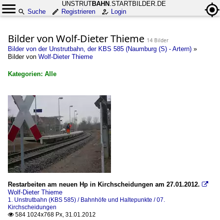
UNSTRUT
BAHN
.STARTBILDER.DE
Suche
Registrieren
Login
Bilder von Wolf-Dieter Thieme
14 Bilder
Bilder von der Unstrutbahn, der KBS 585 (Naumburg (S) - Artern)
»
Bilder von
Wolf-Dieter Thieme
Kategorien: Alle
×
Alle Kategorien
1. Unstrutbahn (KBS 585)
Bahnhöfe und Haltepunkte
07. Kirchscheidungen
Bahntechnische Anlagen
Restarbeiten am neuen Hp in Kirchscheidungen am 27.01.2012.

Wolf-Dieter Thieme
Brücken und Überführungsbauwerke
1. Unstrutbahn (KBS 585) / Bahnhöfe und Haltepunkte / 07.
Kirchscheidungen
584 1024x768 Px, 31.01.2012
