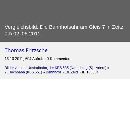
Vergleichsbild: Die Bahnhofsuhr am Gleis 7 in Zeitz
am 02.
05.2011
Thomas Fritzsche
16.10.2011, 604 Aufrufe, 0 Kommentare
Bilder von der Unstrutbahn, der KBS 585 (Naumburg (S) - Artern)
»
2. Hochbahn (KBS 551)
»
Bahnhöfe
»
10. Zeitz
»
ID 163654