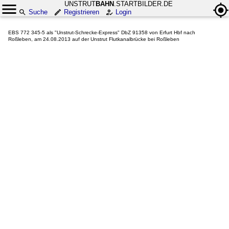
UNSTRUT
BAHN
.STARTBILDER.DE
Suche
Registrieren
Login
EBS 772 345-5 als "Unstrut-Schrecke-Express" DbZ 91358 von Erfurt Hbf nach
Roßleben, am 24.08.2013 auf der Unstrut Flutkanalbrücke bei Roßleben