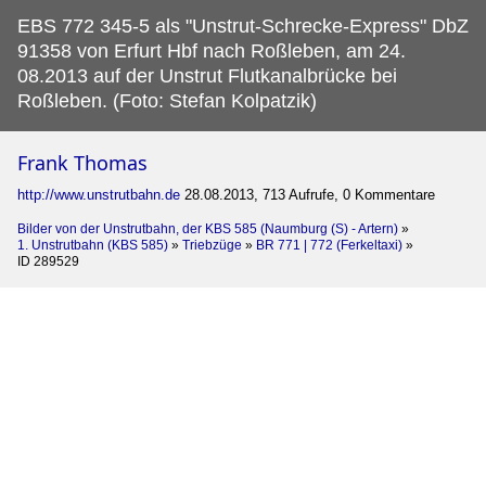
EBS 772 345-5 als "Unstrut-Schrecke-Express" DbZ
91358 von Erfurt Hbf nach Roßleben, am 24.
08.2013 auf der Unstrut Flutkanalbrücke bei
Roßleben. (Foto: Stefan Kolpatzik)
Frank Thomas
http://www.unstrutbahn.de
28.08.2013, 713 Aufrufe, 0 Kommentare
Bilder von der Unstrutbahn, der KBS 585 (Naumburg (S) - Artern)
»
1. Unstrutbahn (KBS 585)
»
Triebzüge
»
BR 771 | 772 (Ferkeltaxi)
»
ID 289529