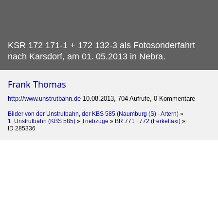
KSR 172 171-1 + 172 132-3 als Fotosonderfahrt
nach Karsdorf, am 01.
05.2013 in Nebra.
Frank Thomas
http://www.unstrutbahn.de
10.08.2013, 704 Aufrufe, 0 Kommentare
Bilder von der Unstrutbahn, der KBS 585 (Naumburg (S) - Artern)
»
1. Unstrutbahn (KBS 585)
»
Triebzüge
»
BR 771 | 772 (Ferkeltaxi)
»
ID 285336