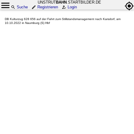
UNSTRUT
BAHN
.STARTBILDER.DE
Suche
Registrieren
Login
DB Kulturzug 628 656 auf der Fahrt zum Stillstandsmanagement nach Karsdorf, am
10.10.2022 in Naumburg (S) Hbf