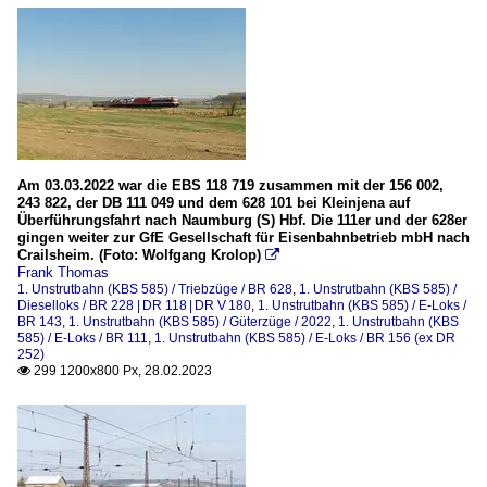
Am 03.03.2022 war die EBS 118 719 zusammen mit der 156 002,
243 822, der DB 111 049 und dem 628 101 bei Kleinjena auf
Überführungsfahrt nach Naumburg (S) Hbf. Die 111er und der 628er
gingen weiter zur GfE Gesellschaft für Eisenbahnbetrieb mbH nach
Crailsheim. (Foto: Wolfgang Krolop)

Frank Thomas
1. Unstrutbahn (KBS 585) / Triebzüge / BR 628
,
1. Unstrutbahn (KBS 585) /
Dieselloks / BR 228 | DR 118 | DR V 180
,
1. Unstrutbahn (KBS 585) / E-Loks /
BR 143
,
1. Unstrutbahn (KBS 585) / Güterzüge / 2022
,
1. Unstrutbahn (KBS
585) / E-Loks / BR 111
,
1. Unstrutbahn (KBS 585) / E-Loks / BR 156 (ex DR
252)
299 1200x800 Px, 28.02.2023
