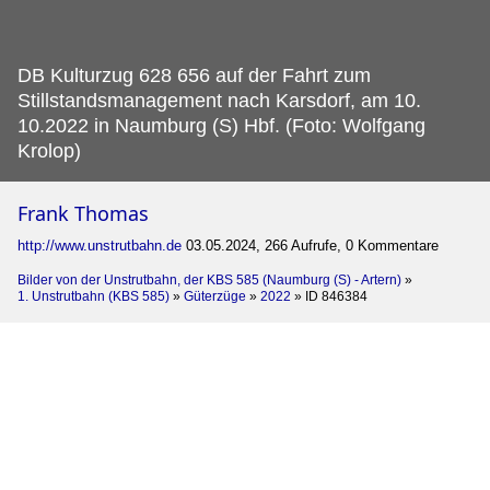
DB Kulturzug 628 656 auf der Fahrt zum
Stillstandsmanagement nach Karsdorf, am 10.
10.2022 in Naumburg (S) Hbf. (Foto: Wolfgang
Krolop)
Frank Thomas
http://www.unstrutbahn.de
03.05.2024, 266 Aufrufe, 0 Kommentare
Bilder von der Unstrutbahn, der KBS 585 (Naumburg (S) - Artern)
»
1. Unstrutbahn (KBS 585)
»
Güterzüge
»
2022
»
ID 846384