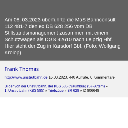
Am 08.
03.2023 überführte die MaS Bahnconsult
112 481-7 den ex DB 628 256 vom DB
Stillstandsmanagement zusammen mit einem
Schutzwagen als DGS 92610 nach Leipzig Hbf.
Hier steht der Zug in Karsdorf Bbf. (Foto: Wolfgang
Krolop)
Frank Thomas
http://www.unstrutbahn.de
16.03.2023, 440 Aufrufe, 0 Kommentare
Bilder von der Unstrutbahn, der KBS 585 (Naumburg (S) - Artern)
»
1. Unstrutbahn (KBS 585)
»
Triebzüge
»
BR 628
»
ID 806648