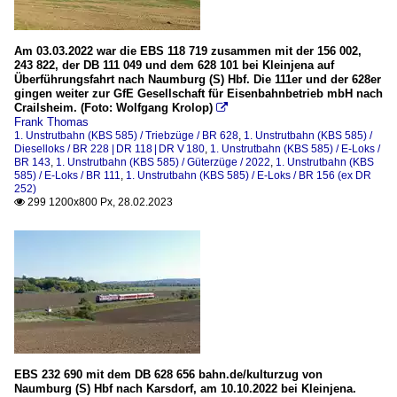
Am 03.03.2022 war die EBS 118 719 zusammen mit der 156 002,
243 822, der DB 111 049 und dem 628 101 bei Kleinjena auf
Überführungsfahrt nach Naumburg (S) Hbf. Die 111er und der 628er
gingen weiter zur GfE Gesellschaft für Eisenbahnbetrieb mbH nach
Crailsheim. (Foto: Wolfgang Krolop)

Frank Thomas
1. Unstrutbahn (KBS 585) / Triebzüge / BR 628
,
1. Unstrutbahn (KBS 585) /
Dieselloks / BR 228 | DR 118 | DR V 180
,
1. Unstrutbahn (KBS 585) / E-Loks /
BR 143
,
1. Unstrutbahn (KBS 585) / Güterzüge / 2022
,
1. Unstrutbahn (KBS
585) / E-Loks / BR 111
,
1. Unstrutbahn (KBS 585) / E-Loks / BR 156 (ex DR
252)
299 1200x800 Px, 28.02.2023

EBS 232 690 mit dem DB 628 656 bahn.de/kulturzug von
Naumburg (S) Hbf nach Karsdorf, am 10.10.2022 bei Kleinjena.