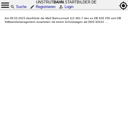
UNSTRUT
BAHN
.STARTBILDER.DE
Suche
Registrieren
Login
Am 08.03.2023 überführte die MaS Bahnconsult 112 481-7 den ex DB 628 256 vom DB
Stillstandsmanagement zusammen mit einem Schutzwagen als DGS 92610 ...