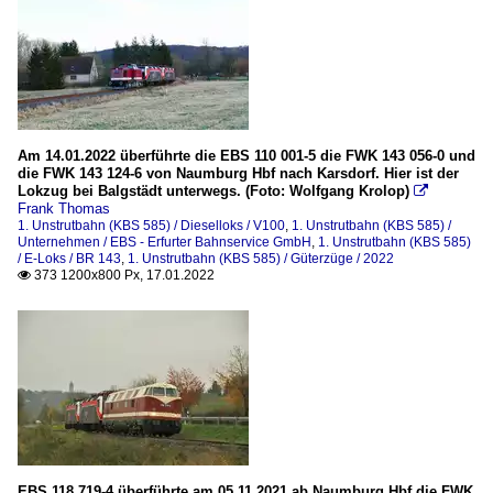
Am 14.01.2022 überführte die EBS 110 001-5 die FWK 143 056-0 und
die FWK 143 124-6 von Naumburg Hbf nach Karsdorf. Hier ist der
Lokzug bei Balgstädt unterwegs. (Foto: Wolfgang Krolop)

Frank Thomas
1. Unstrutbahn (KBS 585) / Dieselloks / V100
,
1. Unstrutbahn (KBS 585) /
Unternehmen / EBS - Erfurter Bahnservice GmbH
,
1. Unstrutbahn (KBS 585)
/ E-Loks / BR 143
,
1. Unstrutbahn (KBS 585) / Güterzüge / 2022
373 1200x800 Px, 17.01.2022

EBS 118 719-4 überführte am 05.11.2021 ab Naumburg Hbf die FWK