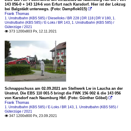
143 056-0 + 143 124-6 von Erfurt nach Karsdorf. Hier ist der Lokzug
bei Balgstädt unterwegs. (Foto: Dampflok015)

Frank Thomas
1. Unstrutbahn (KBS 585) / Dieselloks / BR 228 | DR 118 | DR V 180
,
1.
Unstrutbahn (KBS 585) / E-Loks / BR 143
,
1. Unstrutbahn (KBS 585) /
Güterzüge / 2021
373 1200x803 Px, 12.11.2021

Schnappschuss am 02.09.2021 am Stellwerk Lw in Laucha an der
Unstrut. Die EBS 110 001-5 bringt die FWK 156 002 & die 143 056
von Karsdorf nach Naumburg Hbf. (Foto: Günther Göbel)

Frank Thomas
1. Unstrutbahn (KBS 585) / E-Loks / BR 143
,
1. Unstrutbahn (KBS 585) /
Güterzüge / 2021
347 1200x800 Px, 23.09.2021
