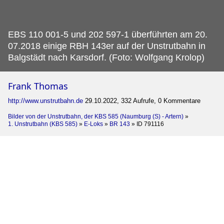
EBS 110 001-5 und 202 597-1 überführten am 20.
07.2018 einige RBH 143er auf der Unstrutbahn in
Balgstädt nach Karsdorf. (Foto: Wolfgang Krolop)
Frank Thomas
http://www.unstrutbahn.de
29.10.2022, 332 Aufrufe, 0 Kommentare
Bilder von der Unstrutbahn, der KBS 585 (Naumburg (S) - Artern)
»
1. Unstrutbahn (KBS 585)
»
E-Loks
»
BR 143
»
ID 791116