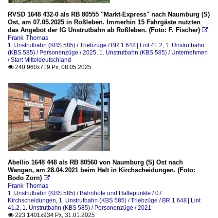
RVSD 1648 432-0 als RB 80555 "Markt-Express" nach Naumburg (S)
Ost, am 07.05.2025 in Roßleben. Immerhin 15 Fahrgäste nutzten
das Angebot der IG Unstrutbahn ab Roßleben. (Foto: F. Fischer)

Frank Thomas
1. Unstrutbahn (KBS 585) / Triebzüge / BR 1 648 | Lint 41.2
,
1. Unstrutbahn
(KBS 585) / Personenzüge / 2025
,
1. Unstrutbahn (KBS 585) / Unternehmen
/ Start Mitteldeutschland
240 960x719 Px, 08.05.2025

Abellio 1648 448 als RB 80560 von Naumburg (S) Ost nach
Wangen, am 28.04.2021 beim Halt in Kirchscheidungen. (Foto:
Bodo Zorn)

Frank Thomas
1. Unstrutbahn (KBS 585) / Bahnhöfe und Haltepunkte / 07.
Kirchscheidungen
,
1. Unstrutbahn (KBS 585) / Triebzüge / BR 1 648 | Lint
41.2
,
1. Unstrutbahn (KBS 585) / Personenzüge / 2021
223 1401x934 Px, 31.01.2025
