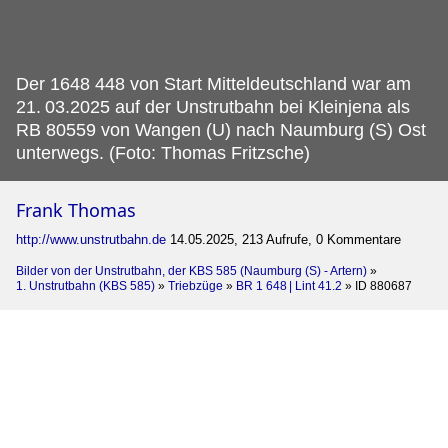
Der 1648 448 von Start Mitteldeutschland war am
21.
03.2025 auf der Unstrutbahn bei Kleinjena als
RB 80559 von Wangen (U) nach Naumburg (S) Ost
unterwegs. (Foto: Thomas Fritzsche)
Frank Thomas
http://www.unstrutbahn.de
14.05.2025, 213 Aufrufe, 0 Kommentare
Bilder von der Unstrutbahn, der KBS 585 (Naumburg (S) - Artern)
»
1. Unstrutbahn (KBS 585)
»
Triebzüge
»
BR 1 648 | Lint 41.2
»
ID 880687