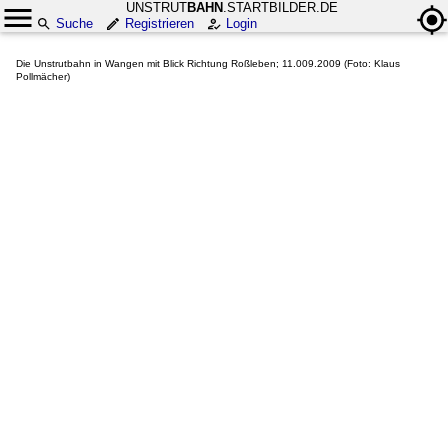
UNSTRUT
BAHN
.STARTBILDER.DE
Suche
Registrieren
Login
Die Unstrutbahn in Wangen mit Blick Richtung Roßleben; 11.009.2009 (Foto: Klaus
Pollmächer)