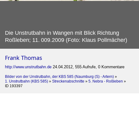
Die Unstrutbahn in Wangen mit Blick Richtung
Roßleben; 11.
009.2009 (Foto: Klaus Pollmächer)
Frank Thomas
http://www.unstrutbahn.de
24.04.2012, 555 Aufrufe, 0 Kommentare
Bilder von der Unstrutbahn, der KBS 585 (Naumburg (S) - Artern)
»
1. Unstrutbahn (KBS 585)
»
Streckenabschnitte
»
5. Nebra - Roßleben
»
ID 193397