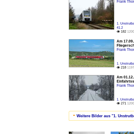
Frank Th
1. Unstrutb
41.2
182
1200

Am 17.09.
Fliegersc
Frank Th
1. Unstrutb
218
1197

Am 01.12.
Einfahrtss
Frank Th
1. Unstrutb
271
1200

Weitere Bilder aus "1. Unstrut