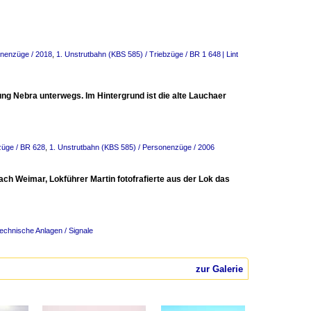
onenzüge / 2018
,
1. Unstrutbahn (KBS 585) / Triebzüge / BR 1 648 | Lint
ng Nebra unterwegs. Im Hintergrund ist die alte Lauchaer
züge / BR 628
,
1. Unstrutbahn (KBS 585) / Personenzüge / 2006
h Weimar, Lokführer Martin fotofrafierte aus der Lok das
echnische Anlagen / Signale
zur Galerie