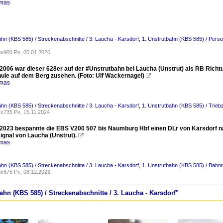
omas
ahn (KBS 585) / Streckenabschnitte / 3. Laucha - Karsdorf
,
1. Unstrutbahn (KBS 585) / Pers
x900 Px, 05.01.2026
2006 war dieser 628er auf der #Unstrutbahn bei Laucha (Unstrut) als RB Richtu
hule auf dem Berg zusehen. (Foto: Ulf Wackernagel)

omas
ahn (KBS 585) / Streckenabschnitte / 3. Laucha - Karsdorf
,
1. Unstrutbahn (KBS 585) / Trieb
x735 Px, 15.11.2024
2023 bespannte die EBS V200 507 bis Naumburg Hbf einen DLr von Karsdorf nac
ignal von Laucha (Unstrut).

omas
ahn (KBS 585) / Streckenabschnitte / 3. Laucha - Karsdorf
,
1. Unstrutbahn (KBS 585) / Bahnt
x675 Px, 08.12.2023
bahn (KBS 585) / Streckenabschnitte / 3. Laucha - Karsdorf"