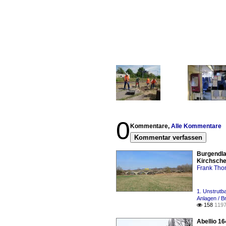
0
Kommentare,
Alle Kommentare
Kommentar verfassen
Burgendla
Kirchsche
Frank Th
1. Unstrutb
Anlagen / 
158
1197

Abellio 1