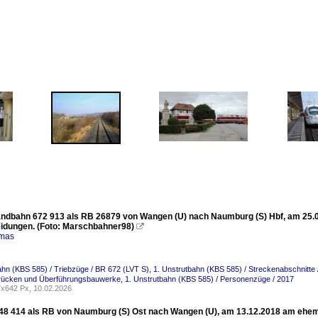
ndbahn 672 913 als RB 26879 von Wangen (U) nach Naumburg (S) Hbf, am 25.
idungen. (Foto: Marschbahner98)

omas
ahn (KBS 585) / Triebzüge / BR 672 (LVT S)
,
1. Unstrutbahn (KBS 585) / Streckenabschnitte 
Brücken und Überführungsbauwerke
,
1. Unstrutbahn (KBS 585) / Personenzüge / 2017
x642 Px, 10.02.2026
648 414 als RB von Naumburg (S) Ost nach Wangen (U), am 13.12.2018 am ehem.