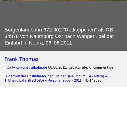
Burgenlandbahn 672 902 "Rotkäppchen" als RB
34878 von Naumburg Ost nach Wangen, bei der
Einfahrt in Nebra; 06.
06.2011
Frank Thomas
http://www.unstrutbahn.de
06.06.2011, 525 Aufrufe, 0 Kommentare
Bilder von der Unstrutbahn, der KBS 585 (Naumburg (S) - Artern)
»
1. Unstrutbahn (KBS 585)
»
Personenzüge
»
2011
»
ID 143530