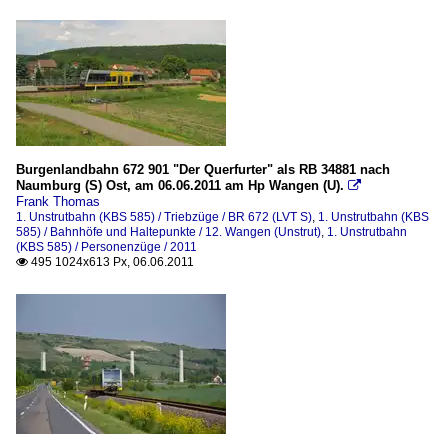
Burgenlandbahn 672 901 "Der Querfurter" als RB 34881 nach
Naumburg (S) Ost, am 06.06.2011 am Hp Wangen (U).

Frank Thomas
1. Unstrutbahn (KBS 585) / Triebzüge / BR 672 (LVT S)
,
1. Unstrutbahn (KBS
585) / Bahnhöfe und Haltepunkte / 12. Wangen (Unstrut)
,
1. Unstrutbahn
(KBS 585) / Personenzüge / 2011
495 1024x613 Px, 06.06.2011
