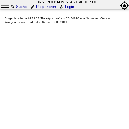
UNSTRUT
BAHN
.STARTBILDER.DE
Suche
Registrieren
Login
Burgenlandbahn 672 902 "Rotkäppchen" als RB 34878 von Naumburg Ost nach
Wangen, bei der Einfahrt in Nebra; 06.06.2011