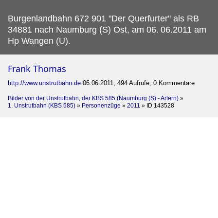
Burgenlandbahn 672 901 "Der Querfurter" als RB
34881 nach Naumburg (S) Ost, am 06.
06.2011 am
Hp Wangen (U).
Frank Thomas
http://www.unstrutbahn.de
06.06.2011, 494 Aufrufe, 0 Kommentare
Bilder von der Unstrutbahn, der KBS 585 (Naumburg (S) - Artern)
»
1. Unstrutbahn (KBS 585)
»
Personenzüge
»
2011
»
ID 143528