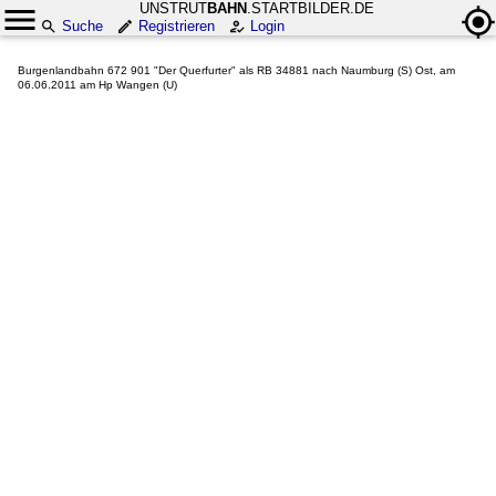
UNSTRUT
BAHN
.STARTBILDER.DE
Suche
Registrieren
Login
Burgenlandbahn 672 901 "Der Querfurter" als RB 34881 nach Naumburg (S) Ost, am
06.06.2011 am Hp Wangen (U)