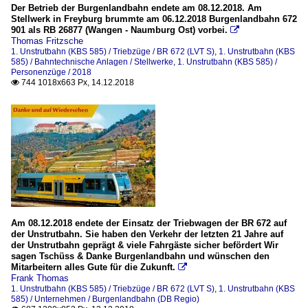
Der Betrieb der Burgenlandbahn endete am 08.12.2018. Am
Stellwerk in Freyburg brummte am 06.12.2018 Burgenlandbahn 672
901 als RB 26877 (Wangen - Naumburg Ost) vorbei.

Thomas Fritzsche
1. Unstrutbahn (KBS 585) / Triebzüge / BR 672 (LVT S)
,
1. Unstrutbahn (KBS
585) / Bahntechnische Anlagen / Stellwerke
,
1. Unstrutbahn (KBS 585) /
Personenzüge / 2018
744 1018x663 Px, 14.12.2018

Am 08.12.2018 endete der Einsatz der Triebwagen der BR 672 auf
der Unstrutbahn. Sie haben den Verkehr der letzten 21 Jahre auf
der Unstrutbahn geprägt & viele Fahrgäste sicher befördert Wir
sagen Tschüss & Danke Burgenlandbahn und wünschen den
Mitarbeitern alles Gute für die Zukunft.

Frank Thomas
1. Unstrutbahn (KBS 585) / Triebzüge / BR 672 (LVT S)
,
1. Unstrutbahn (KBS
585) / Unternehmen / Burgenlandbahn (DB Regio)