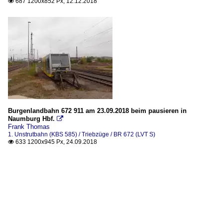
687 1200x852 Px, 12.12.2018

Burgenlandbahn 672 911 am 23.09.2018 beim pausieren in
Naumburg Hbf.

Frank Thomas
1. Unstrutbahn (KBS 585) / Triebzüge / BR 672 (LVT S)
633 1200x945 Px, 24.09.2018
