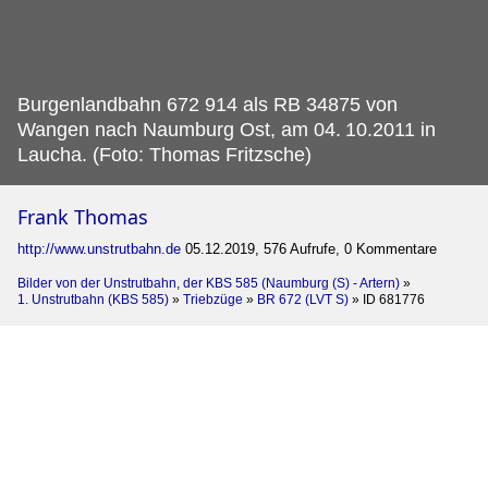
Burgenlandbahn 672 914 als RB 34875 von
Wangen nach Naumburg Ost, am 04.
10.2011 in
Laucha. (Foto: Thomas Fritzsche)
Frank Thomas
http://www.unstrutbahn.de
05.12.2019, 576 Aufrufe, 0 Kommentare
Bilder von der Unstrutbahn, der KBS 585 (Naumburg (S) - Artern)
»
1. Unstrutbahn (KBS 585)
»
Triebzüge
»
BR 672 (LVT S)
»
ID 681776