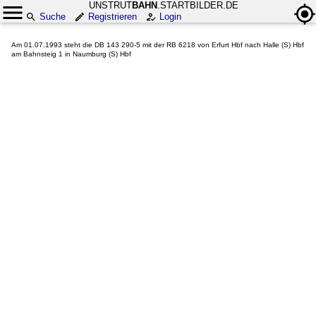
UNSTRUT
BAHN
.STARTBILDER.DE
Suche
Registrieren
Login
Am 01.07.1993 steht die DB 143 290-5 mit der RB 6218 von Erfurt Hbf nach Halle (S) Hbf
am Bahnsteig 1 in Naumburg (S) Hbf