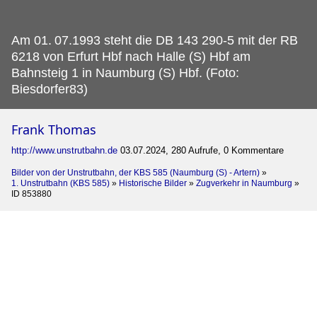
Am 01.
07.1993 steht die DB 143 290-5 mit der RB
6218 von Erfurt Hbf nach Halle (S) Hbf am
Bahnsteig 1 in Naumburg (S) Hbf. (Foto:
Biesdorfer83)
Frank Thomas
http://www.unstrutbahn.de
03.07.2024, 280 Aufrufe, 0 Kommentare
Bilder von der Unstrutbahn, der KBS 585 (Naumburg (S) - Artern)
»
1. Unstrutbahn (KBS 585)
»
Historische Bilder
»
Zugverkehr in Naumburg
»
ID 853880