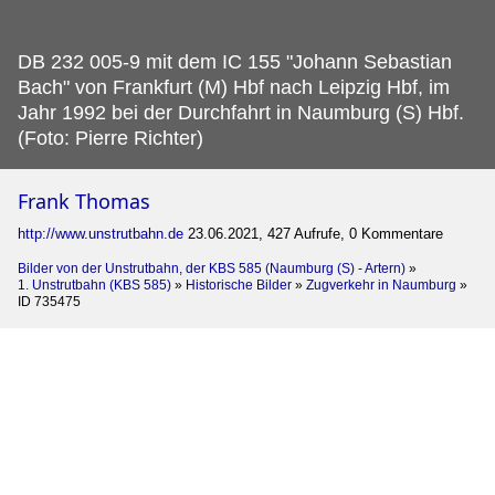
DB 232 005-9 mit dem IC 155 "Johann Sebastian
Bach" von Frankfurt (M) Hbf nach Leipzig Hbf, im
Jahr 1992 bei der Durchfahrt in Naumburg (S) Hbf.
(Foto: Pierre Richter)
Frank Thomas
http://www.unstrutbahn.de
23.06.2021, 427 Aufrufe, 0 Kommentare
Bilder von der Unstrutbahn, der KBS 585 (Naumburg (S) - Artern)
»
1. Unstrutbahn (KBS 585)
»
Historische Bilder
»
Zugverkehr in Naumburg
»
ID 735475