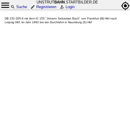
UNSTRUT
BAHN
.STARTBILDER.DE
Suche
Registrieren
Login
DB 232 005-9 mit dem IC 155 "Johann Sebastian Bach" von Frankfurt (M) Hbf nach
Leipzig Hbf, im Jahr 1992 bei der Durchfahrt in Naumburg (S) Hbf