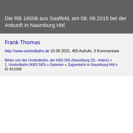
Die RB 16506 aus Saalfeld, am 08.
09.2015 bei der
Ankunft in Naumburg Hbf.
Frank Thomas
http://www.unstrutbahn.de
10.09.2015, 465 Aufrufe, 0 Kommentare
Bilder von der Unstrutbahn, der KBS 585 (Naumburg (S) - Artern)
»
1. Unstrutbahn (KBS 585)
»
Galerien
»
Zugverkehr in Naumburg Hbf
»
ID 451008